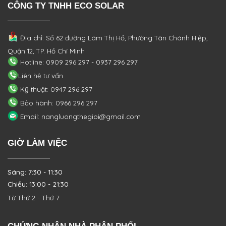
CÔNG TY TNHH ECO SOLAR
Địa chỉ: Số 62 đường Lâm Thị Hố, Phường
Tân Chánh Hiệp,
Quận 12, TP. Hồ Chí Minh
Hotline: 0909 296 297 - 0937 296 297
Liên hệ tư vấn
Kỹ thuật: 0947 296 297
Bảo hành: 0966 296 297
Email: nangluongthegioi@gmail.com
GIỜ LÀM VIỆC
Sáng: 7:30 - 11:30
Chiều: 13:00 - 21:30
Từ Thứ 2 - Thứ 7
CHỨNG NHẬN NHÀ PHÂN PHỐI