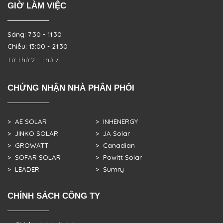
GIỜ LÀM VIỆC
Sáng: 7:30 - 11:30
Chiều: 13:00 - 21:30
Từ Thứ 2 - Thứ 7
CHỨNG NHẬN NHÀ PHÂN PHỐI
> AE SOLAR
> INHENERGY
> JINKO SOLAR
> JA Solar
> GROWATT
> Canadian
> SOFAR SOLAR
> Powitt Solar
> LEADER
> Sumry
CHÍNH SÁCH CÔNG TY