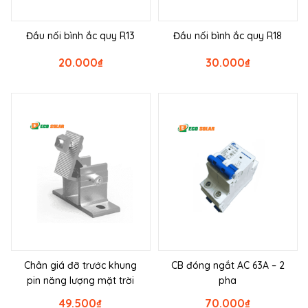
Đầu nối bình ắc quy R13
Đầu nối bình ắc quy R18
20.000
₫
30.000
₫
Chân giá đỡ trước khung
CB đóng ngắt AC 63A – 2
pin năng lượng mặt trời
pha
49.500
₫
70.000
₫