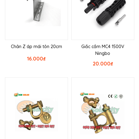
Chân Z áp mái tôn 20cm
Giắc cắm MC4 1500V
Ningbo
16.000
₫
20.000
₫