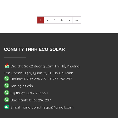
1
2
3
4
5
→
CÔNG TY TNHH ECO SOLAR
Địa chỉ: Số 62 đường Lâm Thị Hố, Phường
Tân Chánh Hiệp, Quận 12, TP. Hồ Chí Minh
Hotline: 0909 296 297 - 0937 296 297
Liên hệ tư vấn
Kỹ thuật: 0947 296 297
Bảo hành: 0966 296 297
Email: nangluongthegioi@gmail.com