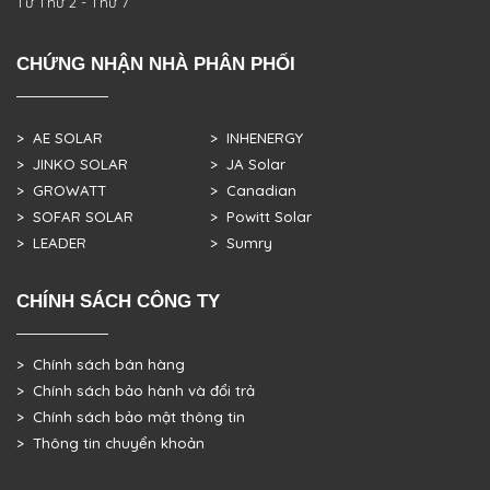
Từ Thứ 2 - Thứ 7
CHỨNG NHẬN NHÀ PHÂN PHỐI
> AE SOLAR
> INHENERGY
> JINKO SOLAR
> JA Solar
> GROWATT
> Canadian
> SOFAR SOLAR
> Powitt Solar
> LEADER
> Sumry
CHÍNH SÁCH CÔNG TY
> Chính sách bán hàng
> Chính sách bảo hành và đổi trả
> Chính sách bảo mật thông tin
> Thông tin chuyển khoản