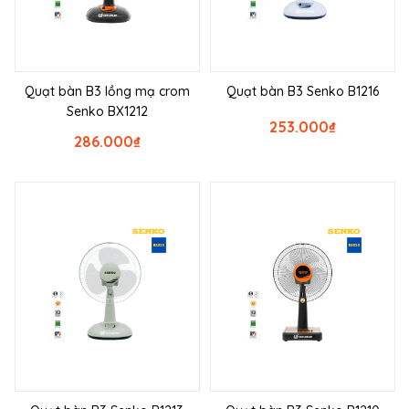
Quạt bàn B3 lồng mạ crom
Quạt bàn B3 Senko B1216
Senko BX1212
253.000
₫
286.000
₫