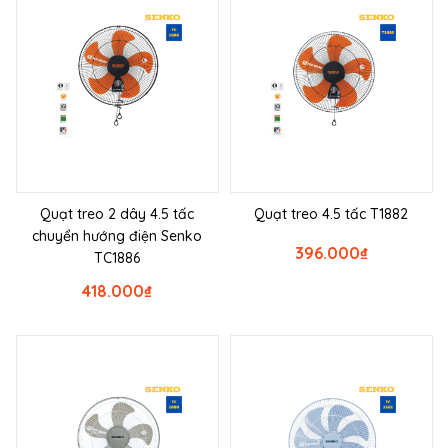
Quạt treo 2 dây 4.5 tấc
Quạt treo 4.5 tấc T1882
chuyển hướng điện Senko
396.000
₫
TC1886
418.000
₫