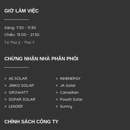
GIỜ LÀM VIỆC
Sáng: 7:30 - 11:30
Chiều: 13:00 - 21:30
Từ Thứ 2 - Thứ 7
CHỨNG NHẬN NHÀ PHÂN PHỐI
> AE SOLAR
> INHENERGY
> JINKO SOLAR
> JA Solar
> GROWATT
> Canadian
> SOFAR SOLAR
> Powitt Solar
> LEADER
> Sumry
CHÍNH SÁCH CÔNG TY