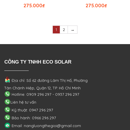
275.000
₫
275.000
₫
1
2
→
CÔNG TY TNHH ECO SOLAR
Địa chỉ: Số 62 đường Lâm Thị Hố, Phường
Tân Chánh Hiệp, Quận 12, TP. Hồ Chí Minh
Hotline: 0909 296 297 - 0937 296 297
Liên hệ tư vấn
Kỹ thuật: 0947 296 297
Bảo hành: 0966 296 297
Email: nangluongthegioi@gmail.com