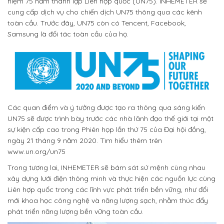
niệm 75 năm thành lập Liên hợp quốc (UN75). INHEMETER sẽ
cung cấp dịch vụ cho chiến dịch UN75 thông qua các kênh
toàn cầu. Trước đây, UN75 còn có Tencent, Facebook,
Samsung là đối tác toàn cầu của họ.
Các quan điểm và ý tưởng được tạo ra thông qua sáng kiến
UN75 sẽ được trình bày trước các nhà lãnh đạo thế giới tại một
sự kiện cấp cao trong Phiên họp lần thứ 75 của Đại hội đồng,
ngày 21 tháng 9 năm 2020. Tìm hiểu thêm trên
www.un.org/un75
Trong tương lai, INHEMETER sẽ bám sát sứ mệnh cùng nhau
xây dựng lưới điện thông minh và thực hiện các nguồn lực cùng
Liên hợp quốc trong các lĩnh vực phát triển bền vững, như đổi
mới khoa học công nghệ và năng lượng sạch, nhằm thúc đẩy
phát triển năng lượng bền vững toàn cầu.