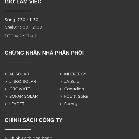
GIỜ LÀM VIỆC
Sáng: 7:30 - 11:30
Chiều: 13:00 - 21:30
Từ Thứ 2 - Thứ 7
CHỨNG NHẬN NHÀ PHÂN PHỐI
> AE SOLAR
> INHENERGY
> JINKO SOLAR
> JA Solar
> GROWATT
> Canadian
> SOFAR SOLAR
> Powitt Solar
> LEADER
> Sumry
CHÍNH SÁCH CÔNG TY
> Chính sách bán hàng