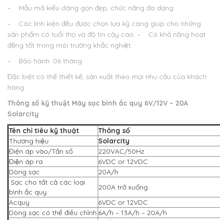
– Mẫu mã kiểu dáng gọn đẹp, chức năng đa dạng.
– Các linh kiện đều được chọn lựa kỹ càng giúp cho những
sản phẩm có tuổi thọ và độ tin cậy cao.
– Có khả năng hoạt
động tốt trong môi trường khắc nghiệt.
– Bảo hành: 06 tháng
Đặc biệt có thể thiết kế, sản xuất theo mọi nhu cầu của khách
hàng.
Thông số kỹ thuật
Máy sạc bình ắc quy 6V/12V – 2
0A
Solarcity
Tên chỉ tiêu kỹ thuật
Thông số
Thương hiệu
Solarcity
Điện áp vào/Tần số
220VAC/50Hz
Điện áp ra
6VDC or 12VDC
Dòng sạc
20A/h
Sạc cho tất cả các loại
200A trở xuống
bình ắc quy
Acquy
6VDC or 12VDC
Dòng sạc có thể điều chỉnh
6A/h – 13A/h – 20A/h