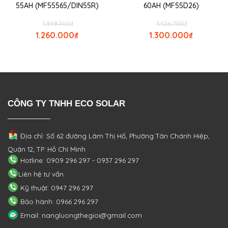
55AH (MF55565/DIN55R)
60AH (MF55D26)
1.349.700
₫
1.426.700
₫
1.260.000
₫
1.300.000
₫
CÔNG TY TNHH ECO SOLAR
Địa chỉ: Số 62 đường Lâm Thị Hố, Phường
Tân Chánh Hiệp,
Quận 12, TP. Hồ Chí Minh
Hotline: 0909 296 297 - 0937 296 297
Liên hệ tư vấn
Kỹ thuật: 0947 296 297
Bảo hành: 0966 296 297
Email: nangluongthegioi@gmail.com