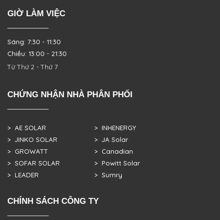
GIỜ LÀM VIỆC
Sáng: 7:30 - 11:30
Chiều: 13:00 - 21:30
Từ Thứ 2 - Thứ 7
CHỨNG NHẬN NHÀ PHÂN PHỐI
> AE SOLAR
> INHENERGY
> JINKO SOLAR
> JA Solar
> GROWATT
> Canadian
> SOFAR SOLAR
> Powitt Solar
> LEADER
> Sumry
CHÍNH SÁCH CÔNG TY