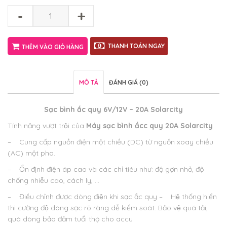
-
+
THANH TOÁN NGAY
THÊM VÀO GIỎ HÀNG
MÔ TẢ
ĐÁNH GIÁ (0)
Sạc bình ắc quy 6V/12V – 20A Solarcity
Tính năng vượt trội của
Máy sạc bình ắcc quy 20A Solarcity
– Cung cấp nguồn điện một chiều (DC) từ nguồn xoay chiều
(AC) một pha.
– Ổn định điện áp cao và các chỉ tiêu như: độ gợn nhỏ, độ
chống nhiễu cao, cách ly, …
– Điều chỉnh được dòng điện khi sạc ắc quy
– Hệ thống hiển
thị cường độ dòng sạc rõ ràng dễ kiểm soát. Bảo vệ quá tải,
quá dòng bảo đảm tuổi thọ cho accu