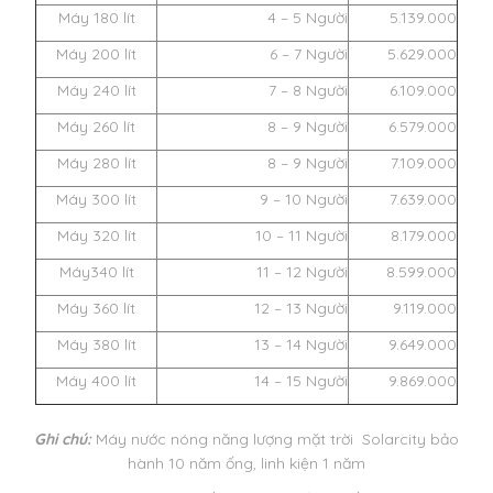
Máy 180 lít
4 – 5 Người
5.139.000
Máy 200 lít
6 – 7 Người
5.629.000
Máy 240 lít
7 – 8 Người
6.109.000
Máy 260 lít
8 – 9 Người
6.579.000
Máy 280 lít
8 – 9 Người
7.109.000
Máy 300 lít
9 – 10 Người
7.639.000
Máy 320 lít
10 – 11 Người
8.179.000
Máy340 lít
11 – 12 Người
8.599.000
Máy 360 lít
12 – 13 Người
9.119.000
Máy 380 lít
13 – 14 Người
9.649.000
Máy 400 lít
14 – 15 Người
9.869.000
Ghi chú:
Máy nước nóng năng lượng mặt trời Solarcity bảo
hành 10 năm ống, linh kiện 1 năm