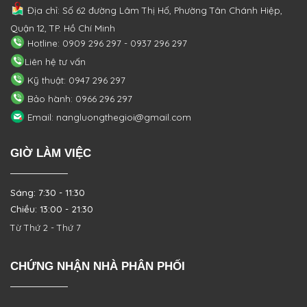
Địa chỉ: Số 62 đường Lâm Thị Hố, Phường
Tân Chánh Hiệp,
Quận 12, TP. Hồ Chí Minh
Hotline: 0909 296 297 - 0937 296 297
Liên hệ tư vấn
Kỹ thuật: 0947 296 297
Bảo hành: 0966 296 297
Email: nangluongthegioi@gmail.com
GIỜ LÀM VIỆC
Sáng: 7:30 - 11:30
Chiều: 13:00 - 21:30
Từ Thứ 2 - Thứ 7
CHỨNG NHẬN NHÀ PHÂN PHỐI