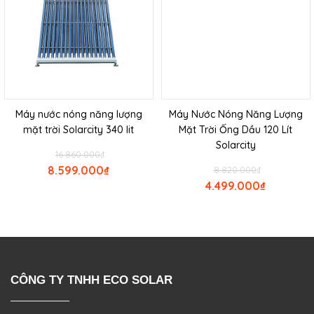
Máy nước nóng năng lượng
Máy Nước Nóng Năng Lượng
mặt trời Solarcity 340 lit
Mặt Trời Ống Dầu 120 Lít
Solarcity
16.860.000
₫
8.599.000
₫
8.820.000
₫
4.499.000
₫
CÔNG TY TNHH ECO SOLAR