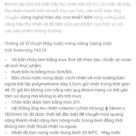
Borum lớp phủ bề mặt hấp thụ nhiệt AIN-SS-CU Lõi mầu đỏ hấp
thụ nhiệt nhanh hơn và tuổi thọ cao hơn, sản xuất trên dây
chuyền
công nghệ hiện đại của NHẬT BẢN
tăng cường khả
năng hấp thụ nhiệt và độ bền của sản phẩm cao hơn so với
các sản phẩm thông thường
Thông số kĩ thuật Máy nước nóng năng lượng mặt
trời Solarcity 140 lít
– Vỏ bồn chứa làm bằng Inox 304-2B theo tiêu chuẩn an toàn
vệ sinh thực phẩm.
– Ruột bồn là bằng Inox 304/BA.
– Bồn chứa nước nóng được cách nhiệt với môi trường bên
ngoài bởi lớp polymethane dày 5,5cm giữ nhiệt trong thời gian
48-72 giờ khi không còn nắng nên quý khách hàng có thể yên
tâm sử dụng mà không lo khi trời mưa .
– Chân bồn được làm bằng Inox 201.
– Hệ thống ống thu nhiệt colector (chân Không) ϕ 58mm x
1800mm lõi đỏ được thiết kế đặc biệt để chuyển hóa quang
năng thành nhiệt năng làm nóng nước trong bình đồng thời
không làm thất thoát nhiệt ra ngoài.
– Nhiệt độ làm nóng nước trung bình 35-80ºC . Máy nước