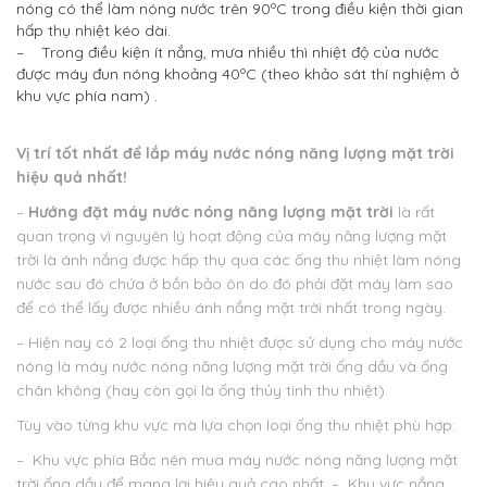
nóng có thể làm nóng nước trên 90ºC trong điều kiện thời gian
hấp thụ nhiệt kéo dài.
– Trong điều kiện ít nắng, mưa nhiều thì nhiệt độ của nước
được máy đun nóng khoảng 40ºC (theo khảo sát thí nghiệm ở
khu vực phía nam) .
Vị trí tốt nhất để lắp máy nước nóng năng lượng mặt trời
hiệu quả nhất!
–
Hướng đặt máy nước nóng năng lượng mặt trời
là rất
quan trọng vì nguyên lý hoạt động của máy năng lượng mặt
trời là ánh nắng được hấp thụ qua các ống thu nhiệt làm nóng
nước sau đó chứa ở bồn bảo ôn do đó phải đặt máy làm sao
để có thể lấy được nhiều ánh nắng mặt trời nhất trong ngày.
– Hiện nay có 2 loại ống thu nhiệt được sử dụng cho máy nước
nóng là máy nước nóng năng lượng mặt trời ống dầu và ống
chân không (hay còn gọi là ống thủy tinh thu nhiệt).
Tùy vào từng khu vực mà lựa chọn loại ống thu nhiệt phù hợp:
– Khu vực phía Bắc nên mua máy nước nóng năng lượng mặt
trời ống dầu để mang lại hiệu quả cao nhất.
– Khu vực nắng