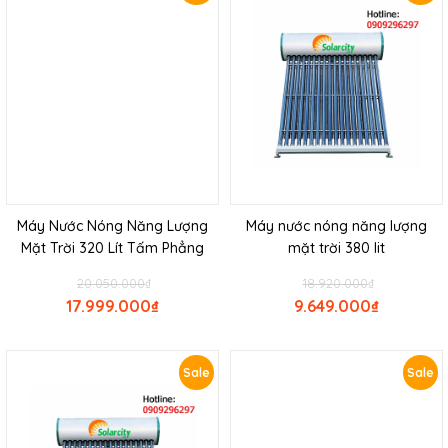
Máy Nước Nóng Năng Lượng
Máy nước nóng năng lượng
Mặt Trời 320 Lít Tấm Phẳng
mặt trời 380 lit
20.050.000
₫
18.920.000
₫
17.999.000
₫
9.649.000
₫
Sale
Sale