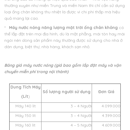
thường xuyên như miền Trung và miền Nam thì chỉ cần sử dụng
loại ống chân không thu nhiệt là được vì chi phí thấp mà hiệu
quả mang lại cao.
*
Máy nước nóng năng lượng mặt trời ống chân không
có
thể lắp đặt trên mọi địa hình, dù là mặt phẳng, mái tôn hay mái
ngói nên dòng sản phẩm này thường được sử dụng cho nhà ở
dân dụng, biệt thự, nhà hàng, khách sạn nhỏ.
Bảng giá máy nước nóng (giá bao gồm lắp đặt máy và vận
chuyển miễn phí trong nội thành​)
Dung Tích Máy
Số lượng người sử dụng
Đơn Giá
(Lít
)
Máy 140 lít
3 – 4 Người
4.099.000
Máy 150 lít
3 – 4 Người
4.399.000
Máy 160 lít
4 – 5 Người
4.609.000