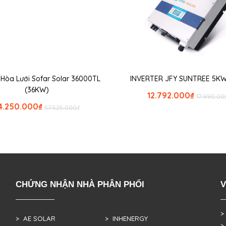
r Hòa Lưới Sofar Solar 36000TL
INVERTER JFY SUNTREE 5KW
(36KW)
12.792.000
₫
17.990.00
4.250.000
₫
57.525.000
₫
CHỨNG NHẬN NHÀ PHÂN PHỐI
V
>
> AE SOLAR
> INHENERGY
>