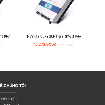
 3 PHA
INVERTER JFY SUNTREE 6KW 3 PHA
13.272.000
₫
0
₫
16.990.000
₫
Ề CHÚNG TÔI
 GIỚI THIỆU
 TRANG CHỦ