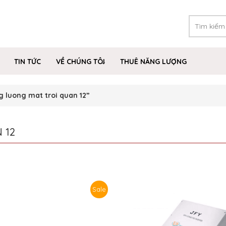
TIN TỨC
VỀ CHÚNG TÔI
THUÊ NĂNG LƯỢNG
 luong mat troi quan 12”
 12
Sale