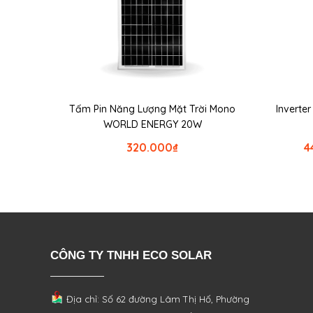
Tấm Pin Năng Lượng Mặt Trời Mono
Inverte
WORLD ENERGY 20W
320.000
₫
4
CÔNG TY TNHH ECO SOLAR
Địa chỉ: Số 62 đường Lâm Thị Hố, Phường