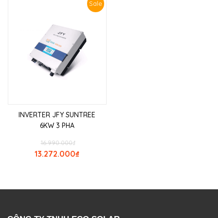
Sale
INVERTER JFY SUNTREE
6KW 3 PHA
16.990.000
₫
13.272.000
₫