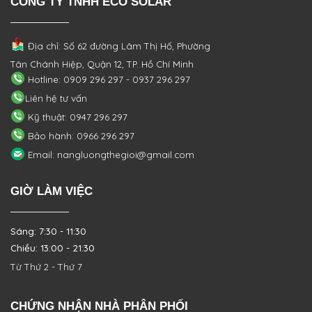
CÔNG TY TNHH ECO SOLAR
Địa chỉ: Số 62 đường Lâm Thị Hố, Phường
Tân Chánh Hiệp, Quận 12, TP. Hồ Chí Minh
Hotline: 0909 296 297 - 0937 296 297
Liên hệ tư vấn
Kỹ thuật: 0947 296 297
Bảo hành: 0966 296 297
Email: nangluongthegioi@gmail.com
GIỜ LÀM VIỆC
Sáng: 7:30 - 11:30
Chiều: 13:00 - 21:30
Từ Thứ 2 - Thứ 7
CHỨNG NHẬN NHÀ PHÂN PHỐI