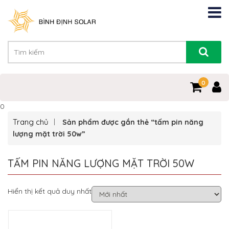
0
0
Trang chủ
Sản phẩm được gắn thẻ “tấm pin năng
lượng mặt trời 50w”
TẤM PIN NĂNG LƯỢNG MẶT TRỜI 50W
Hiển thị kết quả duy nhất