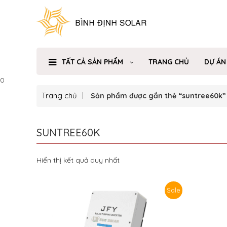
TẤT CẢ SẢN PHẨM
TRANG CHỦ
DỰ ÁN
0
Trang chủ
Sản phẩm được gắn thẻ “suntree60k”
SUNTREE60K
Hiển thị kết quả duy nhất
Sale