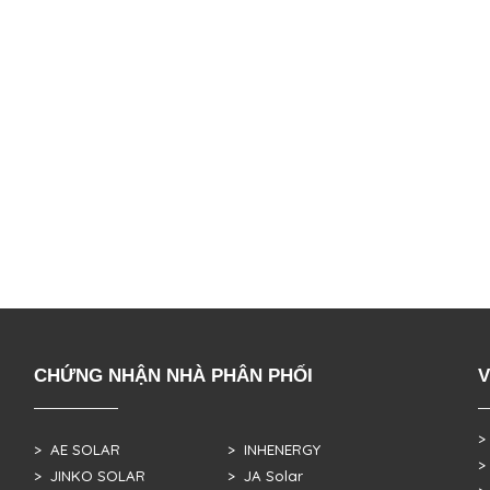
CHỨNG NHẬN NHÀ PHÂN PHỐI
V
>
> AE SOLAR
> INHENERGY
>
> JINKO SOLAR
> JA Solar