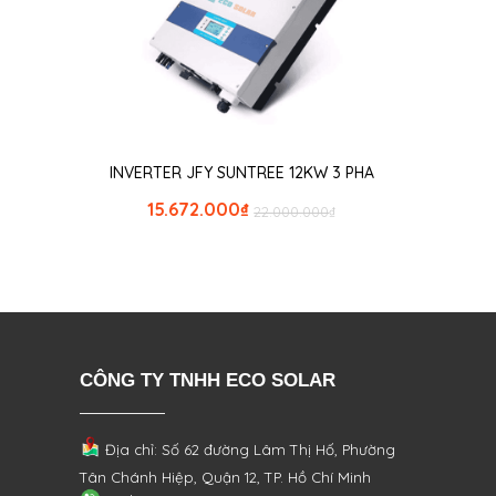
INVERTER JFY SUNTREE 12KW 3 PHA
15.672.000
₫
22.000.000
₫
CÔNG TY TNHH ECO SOLAR
Địa chỉ: Số 62 đường Lâm Thị Hố, Phường
Tân Chánh Hiệp, Quận 12, TP. Hồ Chí Minh