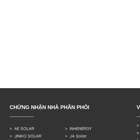
CHỨNG NHẬN NHÀ PHÂN PHỐI
V
>
> AE SOLAR
> INHENERGY
>
> JINKO SOLAR
> JA Solar