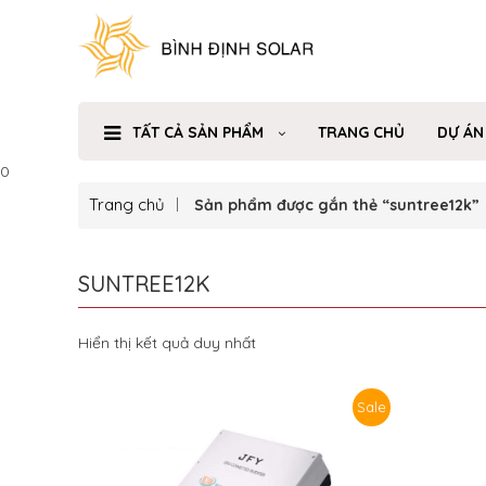
TẤT CẢ SẢN PHẨM
TRANG CHỦ
DỰ ÁN
0
Trang chủ
Sản phẩm được gắn thẻ “suntree12k”
SUNTREE12K
Hiển thị kết quả duy nhất
Sale