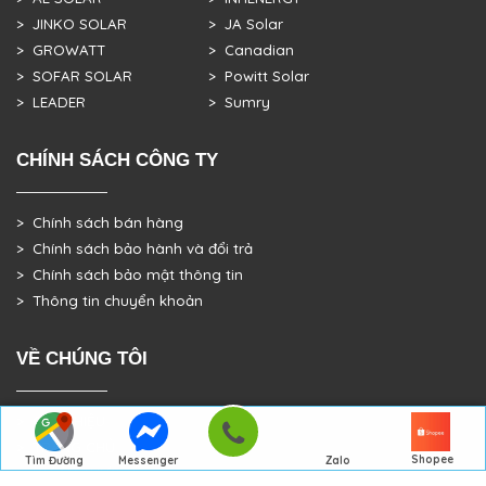
> JINKO SOLAR
> JA Solar
> GROWATT
> Canadian
> SOFAR SOLAR
> Powitt Solar
> LEADER
> Sumry
CHÍNH SÁCH CÔNG TY
> Chính sách bán hàng
> Chính sách bảo hành và đổi trả
> Chính sách bảo mật thông tin
> Thông tin chuyển khoản
VỀ CHÚNG TÔI
> GIỚI THIỆU
> TRANG CHỦ
Shopee
Tìm Đường
Messenger
Zalo
> DỰ ÁN THỰC TẾ
Đến Công Ty
Gọi điện