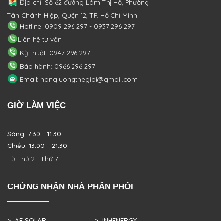
Địa chỉ: Số 62 đường Lâm Thị Hố, Phường
Tân Chánh Hiệp, Quận 12, TP. Hồ Chí Minh
Hotline: 0909 296 297 - 0937 296 297
Liên hệ tư vấn
Kỹ thuật: 0947 296 297
Bảo hành: 0966 296 297
Email: nangluongthegioi@gmail.com
GIỜ LÀM VIỆC
Sáng: 7:30 - 11:30
Chiều: 13:00 - 21:30
Từ Thứ 2 - Thứ 7
CHỨNG NHẬN NHÀ PHÂN PHỐI
> AE SOLAR
> INHENERGY