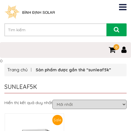
0
0
Trang chủ
Sản phẩm được gắn thẻ “sunleaf5k”
SUNLEAF5K
Hiển thị kết quả duy nhất
Sale