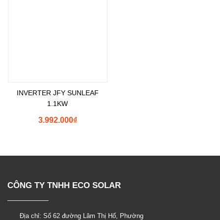
INVERTER JFY SUNLEAF
1.1KW
3.992.000
₫
CÔNG TY TNHH ECO SOLAR
Shopee
Tìm Đường
Messenger
Zalo
Đến Công Ty
Gọi điện
Địa chỉ: Số 62 đường Lâm Thị Hố, Phường