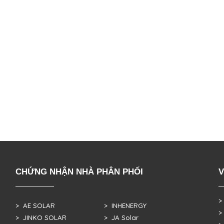
CHỨNG NHẬN NHÀ PHÂN PHỐI
V
>
> AE SOLAR
> INHENERGY
>
> JINKO SOLAR
> JA Solar