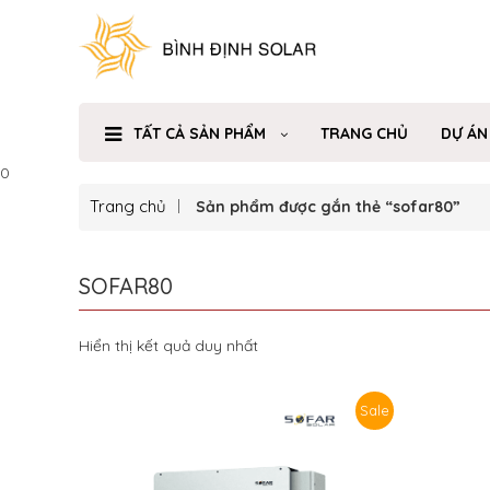
TẤT CẢ SẢN PHẨM
TRANG CHỦ
DỰ ÁN
0
Trang chủ
Sản phẩm được gắn thẻ “sofar80”
SOFAR80
Hiển thị kết quả duy nhất
Sale