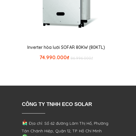
Inverter hòa lưới SOFAR 80KW (80KTL)
74.990.000
₫
86.996.000
₫
CÔNG TY TNHH ECO SOLAR
Địa chỉ: Số 62 đường Lâm Thị Hố, Phường
Tân Chánh Hiệp, Quận 12, TP. Hồ Chí Minh