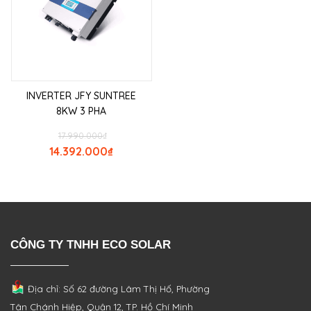
INVERTER JFY SUNTREE
8KW 3 PHA
17.990.000
₫
14.392.000
₫
CÔNG TY TNHH ECO SOLAR
Địa chỉ: Số 62 đường Lâm Thị Hố, Phường
Tân Chánh Hiệp, Quận 12, TP. Hồ Chí Minh