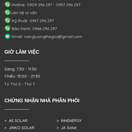
Hotline: 0909 296 297 - 0937 296 297
Liên hệ tư vấn
Kỹ thuật: 0947 296 297
Bảo hành: 0966 296 297
Email: nangluongthegioi@gmail.com
GIỜ LÀM VIỆC
Sáng: 7:30 - 11:30
Chiều: 13:00 - 21:30
Từ Thứ 2 - Thứ 7
CHỨNG NHẬN NHÀ PHÂN PHỐI
> AE SOLAR
> INHENERGY
> JINKO SOLAR
> JA Solar