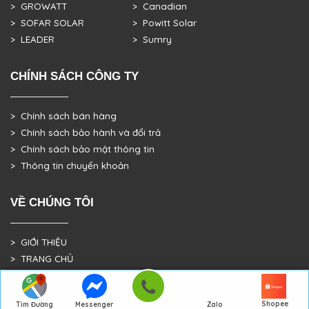
> GROWATT
> Canadian
> SOFAR SOLAR
> Powitt Solar
> LEADER
> Sumry
CHÍNH SÁCH CÔNG TY
> Chính sách bán hàng
> Chính sách bảo hành và đổi trả
> Chính sách bảo mật thông tin
> Thông tin chuyển khoản
VỀ CHÚNG TÔI
> GIỚI THIỆU
> TRANG CHỦ
> DỰ ÁN THỰC TẾ
Shopee
Tìm Đường
Messenger
Zalo