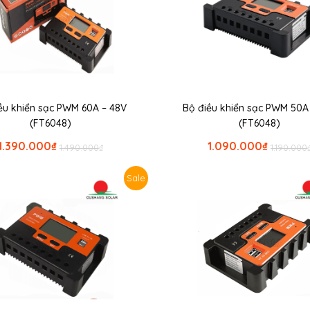
ều khiển sạc PWM 60A – 48V
Bộ điều khiển sạc PWM 50A
(FT6048)
(FT6048)
1.390.000
₫
1.090.000
₫
1.490.000
₫
1.190.000
Sale