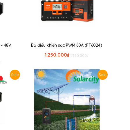
 – 48V
Bộ điều khiển sạc PWM 60A (FT6024)
1.250.000
₫
1.350.000
₫
₫
Sale
Sale