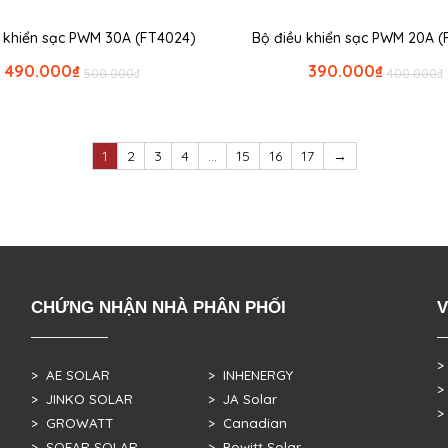
u khiển sạc PWM 30A (FT4024)
Bộ điều khiển sạc PWM 20A (
490.000
₫
390.000
₫
500.000
₫
400.000
₫
1
2
3
4
…
15
16
17
→
CHỨNG NHẬN NHÀ PHÂN PHỐI
V
>
> AE SOLAR
> INHENERGY
>
> JINKO SOLAR
> JA Solar
>
> GROWATT
> Canadian
> SOFAR SOLAR
> Powitt Solar