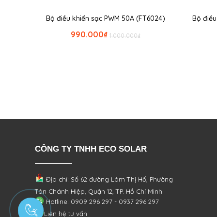
Bộ điều khiển sạc PWM 50A (FT6024)
Bộ điề
990.000
₫
1.000.000
₫
CÔNG TY TNHH ECO SOLAR
Địa chỉ: Số 62 đường Lâm Thị Hố, Phường
Tân Chánh Hiệp, Quận 12, TP. Hồ Chí Minh
Hotline: 0909 296 297 - 0937 296 297
Liên hệ tư vấn