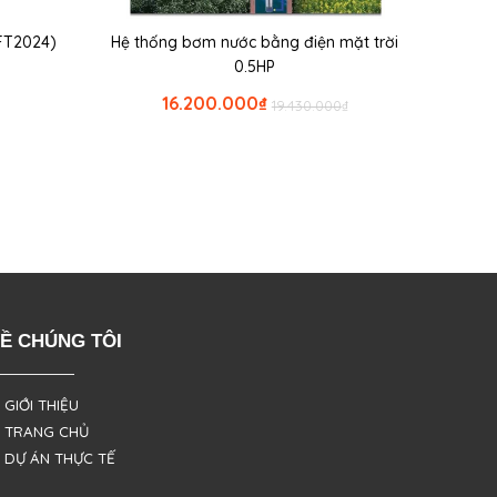
FT2024)
Hệ thống bơm nước bằng điện mặt trời
0.5HP
16.200.000
₫
19.430.000
₫
Ề CHÚNG TÔI
 GIỚI THIỆU
 TRANG CHỦ
 DỰ ÁN THỰC TẾ