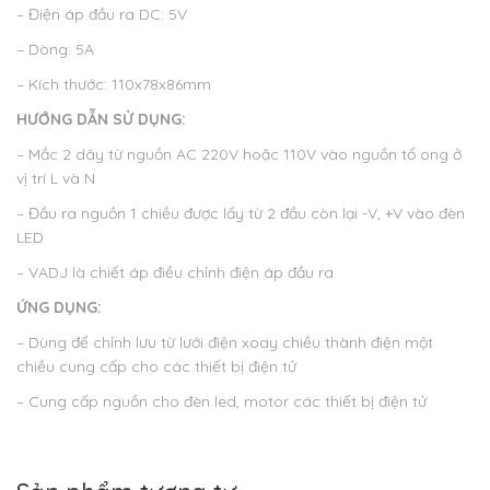
– Điện áp đầu ra DC: 5V
– Dòng: 5A
– Kích thước: 110x78x86mm
HƯỚNG DẪN SỬ DỤNG:
– Mắc 2 dây từ nguồn AC 220V hoặc 110V vào nguồn tổ ong ở
vị trí L và N
– Đầu ra nguồn 1 chiều được lấy từ 2 đầu còn lại -V, +V vào đèn
LED
– VADJ là chiết áp điều chỉnh điện áp đầu ra
ỨNG DỤNG:
– Dùng để chỉnh lưu từ lưới điện xoay chiều thành điện một
chiều cung cấp cho các thiết bị điện tử
– Cung cấp nguồn cho đèn led, motor các thiết bị điện tử