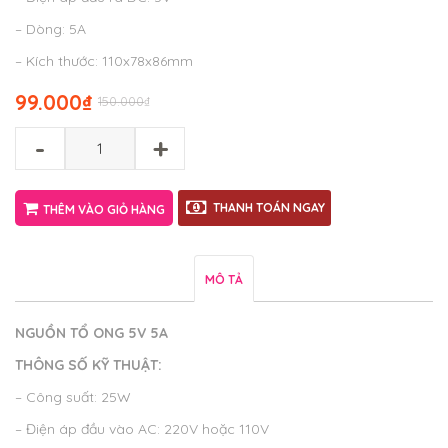
– Dòng: 5A
– Kích thước: 110x78x86mm
99.000
₫
150.000
₫
-
+
THANH TOÁN NGAY
THÊM VÀO GIỎ HÀNG
MÔ TẢ
NGUỒN TỔ ONG 5V 5A
THÔNG SỐ KỸ THUẬT:
– Công suất: 25W
– Điện áp đầu vào AC: 220V hoặc 110V