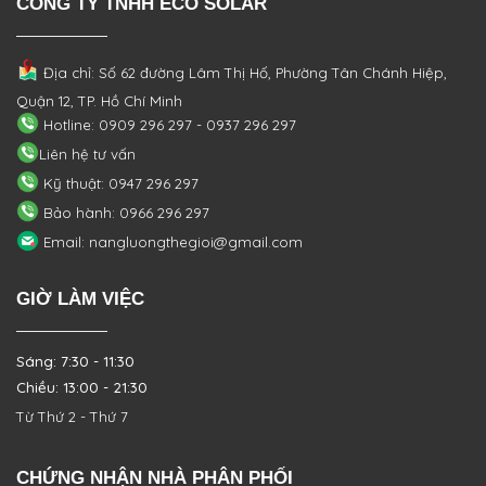
CÔNG TY TNHH ECO SOLAR
Địa chỉ: Số 62 đường Lâm Thị Hố, Phường
Tân Chánh Hiệp,
Quận 12, TP. Hồ Chí Minh
Hotline: 0909 296 297 - 0937 296 297
Liên hệ tư vấn
Kỹ thuật: 0947 296 297
Bảo hành: 0966 296 297
Email: nangluongthegioi@gmail.com
GIỜ LÀM VIỆC
Sáng: 7:30 - 11:30
Chiều: 13:00 - 21:30
Từ Thứ 2 - Thứ 7
CHỨNG NHẬN NHÀ PHÂN PHỐI