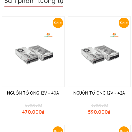
Sản phẩm tương tự
Sale
Sale
NGUỒN TỔ ONG 12V – 40A
NGUỒN TỔ ONG 12V – 42A
500.000
₫
600.000
₫
470.000
₫
590.000
₫
Sale
Sale